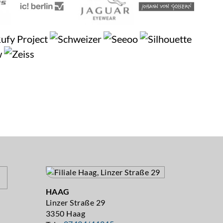
HAAG
Linzer Straße 29
3350 Haag